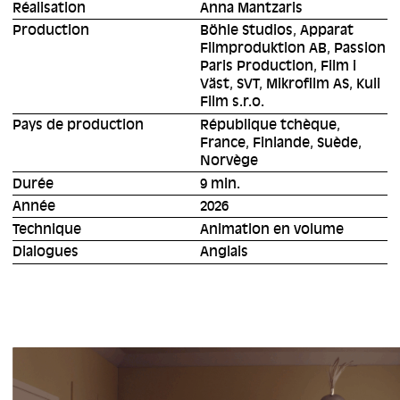
Réalisation
Anna Mantzaris
Production
Böhle Studios, Apparat
Filmproduktion AB, Passion
Paris Production, Film i
Väst, SVT, Mikrofilm AS, Kuli
Film s.r.o.
Pays de production
République tchèque,
France, Finlande, Suède,
Norvège
Durée
9 min.
Année
2026
Technique
Animation en volume
Dialogues
Anglais