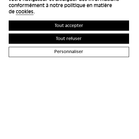
conformément à notre politique en matière
de
cookies
.
Tout accepter
Tout refuser
Personnaliser
ACCESSIBILITÉS
MIYU GALERIE
CONTACT
MIYU PRODUCTION
PRESSE
CHAINE YOUTUBE BANGBANG
CGU
NEWSLETTER
CRÉDITS