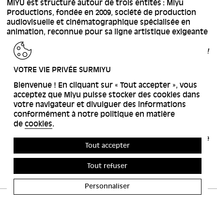
MIYU est structuré autour de trois entités : Miyu
Productions, fondée en 2009, société de production
audiovisuelle et cinématographique spécialisée en
animation, reconnue pour sa ligne artistique exigeante
et son engagement, avec des œuvres primées
comme
27
de Flora Anna Buda ou
Linda veut du poulet !
de Chiara Malta et Sébastien Laudenbach ; Miyu
VOTRE VIE PRIVÉE SURMIYU
Distribution qui s’est imposé comme le leader du
secteur des ventes internationales de films
Bienvenue ! En cliquant sur « Tout accepter », vous
d’animation, avec 10 nominations aux Oscars et
acceptez que Miyu puisse stocker des cookies dans
plusieurs prix majeurs ; La Galerie Miyu, qui fait depuis
votre navigateur et divulguer des informations
2021 le pont entre Art Contemporain et Animation,
conformément à notre politique en matière
valorisant le travail plastique des cinéastes d’animation
de
cookies
.
par la curation d’expositions et la création d’une
résidence d’artiste. Miyu se veut ainsi un label global de
Tout accepter
l’animation indépendante.
Tout refuser
Personnaliser
© MIYU, 2025
Politique de confidentialité
Contrastes
Aide sur ce site