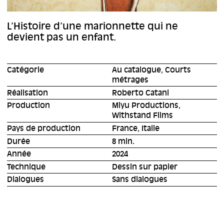
L’Histoire d’une marionnette qui ne
devient pas un enfant.
Catégorie
Au catalogue, Courts
métrages
Réalisation
Roberto Catani
Production
Miyu Productions,
Withstand Films
Pays de production
France, Italie
Durée
8 min.
Année
2024
Technique
Dessin sur papier
Dialogues
Sans dialogues