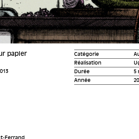
ur papier
Catégorie
A
Réalisation
U
2013
Durée
5 
Année
2
nt-Ferrand