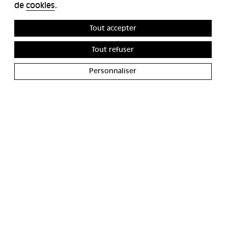
de
cookies
.
Tout accepter
Tout refuser
Personnaliser
ACCESSIBILITÉS
MIYU GALERIE
CONTACT
MIYU DISTRIBUTION
PRESSE
RECRUTEMENTS
CGU
NEWSLETTER
CRÉDITS