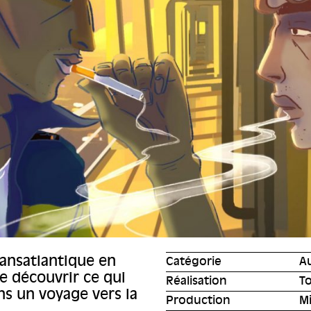
ansatlantique en
Catégorie
A
e découvrir ce qui
Réalisation
T
ns un voyage vers la
Production
M