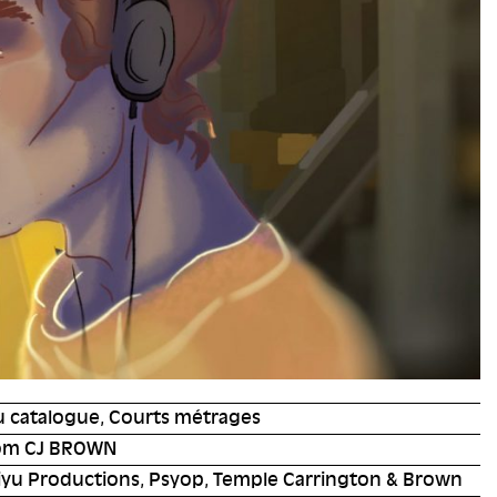
u catalogue, Courts métrages
om CJ BROWN
iyu Productions, Psyop, Temple Carrington & Brown