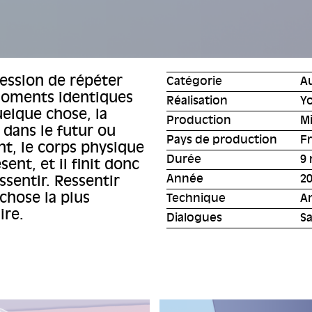
ression de répéter
Catégorie
A
 moments identiques
Réalisation
Yo
elque chose, la
Production
M
 dans le futur ou
Pays de production
F
ant, le corps physique
Durée
9 
ent, et il finit donc
Année
2
essentir. Ressentir
chose la plus
Technique
A
ire.
Dialogues
S