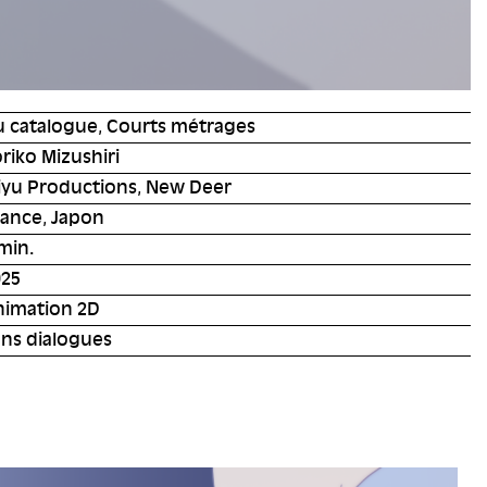
u catalogue, Courts métrages
riko Mizushiri
iyu Productions, New Deer
rance, Japon
min.
025
nimation 2D
ans dialogues