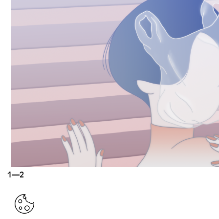
1—2
RETOUR