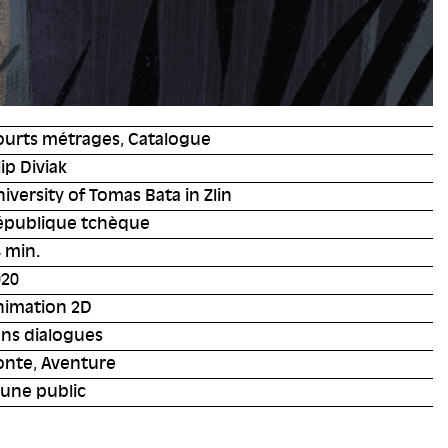
ourts métrages, Catalogue
lip Diviak
iversity of Tomas Bata in Zlin
épublique tchèque
 min.
020
nimation 2D
ans dialogues
onte, Aventure
eune public