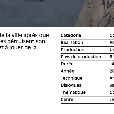
e la ville après que
Catégorie
C
des détruisent son
Réalisation
Fi
t à jouer de la
Production
Un
Pays de production
R
Durée
14
Année
2
Technique
A
Dialogues
S
Thématique
C
Genre
J